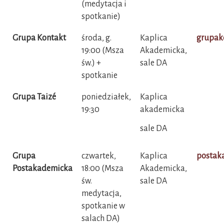
(medytacja i
spotkanie)
Grupa Kontakt
środa, g.
Kaplica
grupak
19:00 (Msza
Akademicka,
św.) +
sale DA
spotkanie
Grupa Taizé
poniedziałek,
Kaplica
19:30
akademicka
sale DA
Grupa
czwartek,
Kaplica
postak
Postakademicka
18:00 (Msza
Akademicka,
św.
sale DA
medytacja,
spotkanie w
salach DA)