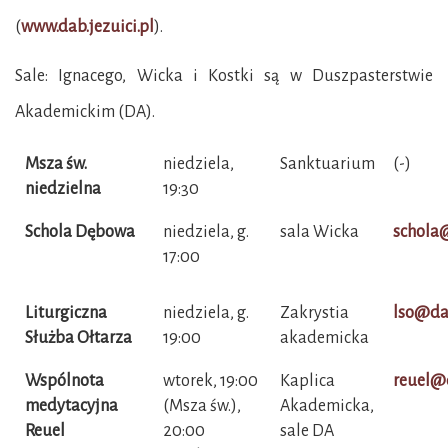
(
www.dab.jezuici.pl
).
Sale: Ignacego, Wicka i Kostki są w Duszpasterstwie
Akademickim (DA).
Msza św.
niedziela,
Sanktuarium
(-)
niedzielna
19:30
Schola Dębowa
niedziela, g.
sala Wicka
schola
17:00
Liturgiczna
niedziela, g.
Zakrystia
lso@da
Służba Ołtarza
19:00
akademicka
Wspólnota
wtorek, 19:00
Kaplica
reuel@
medytacyjna
(Msza św.),
Akademicka,
Reuel
20:00
sale DA