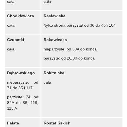
cała
cała
Chodkiewicza
Racławicka
cała
/tylko strona parzysta/ od 36 do 46 i 104
Czubatki
Rakowiecka
cała
nieparzyste: od 39A do końca
parzyste: od 26/30 do końca
Dąbrowskiego
Rokitnicka
nieparzyste: od
cała
71 do 85 i 117
parzyste: 74, od
82A do 86, 116,
118 A
Fałata
Rostafińskich