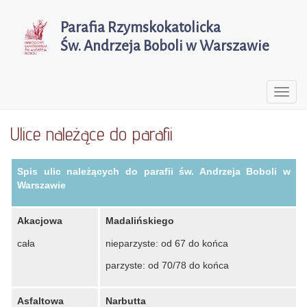
Parafia Rzymskokatolicka
Św. Andrzeja Boboli w Warszawie
Togg
navi
Ulice należące do parafii
Spis ulic należących do parafii św. Andrzeja Boboli w
Warszawie
Akacjowa
Madalińskiego
cała
nieparzyste: od 67 do końca
parzyste: od 70/78 do końca
Asfaltowa
Narbutta