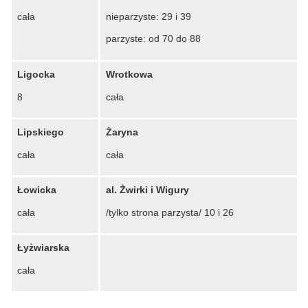
cała
nieparzyste: 29 i 39
parzyste: od 70 do 88
Ligocka
Wrotkowa
8
cała
Lipskiego
Żaryna
cała
cała
Łowicka
al. Żwirki i Wigury
cała
/tylko strona parzysta/ 10 i 26
Łyżwiarska
cała