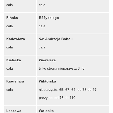
cała
cała
Fińska
Różyckiego
cała
cała
Karłowicza
św. Andrzeja Boboli
cała
cała
Kielecka
Wawelska
cała
tylko strona nieparzysta 3 i 5
Kraushara
Wiktorska
cała
nieparzyste: 65, 67, 69, od 73 do 97
parzyste: od 76 do 110
Leszowa
Wołoska