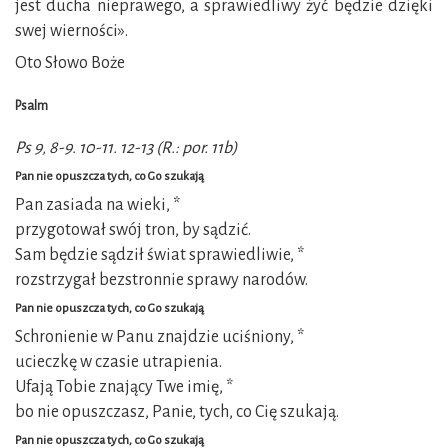
jest ducha nieprawego, a sprawiedliwy żyć będzie dzięki
swej wierności».
Oto Słowo Boże
Psalm
Ps 9, 8-9. 10-11. 12-13 (R.: por. 11b)
Pan nie opuszcza tych, co Go szukają
Pan zasiada na wieki, *
przygotował swój tron, by sądzić.
Sam będzie sądził świat sprawiedliwie, *
rozstrzygał bezstronnie sprawy narodów.
Pan nie opuszcza tych, co Go szukają
Schronienie w Panu znajdzie uciśniony, *
ucieczkę w czasie utrapienia.
Ufają Tobie znający Twe imię, *
bo nie opuszczasz, Panie, tych, co Cię szukają.
Pan nie opuszcza tych, co Go szukają