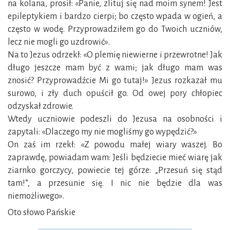
na kolana, prosił: «Panie, zlituj się nad moim synem! Jest
epileptykiem i bardzo cierpi; bo często wpada w ogień, a
często w wodę. Przyprowadziłem go do Twoich uczniów,
lecz nie mogli go uzdrowić».
Na to Jezus odrzekł: «O plemię niewierne i przewrotne! Jak
długo jeszcze mam być z wami; jak długo mam was
znosić? Przyprowadźcie Mi go tutaj!» Jezus rozkazał mu
surowo, i zły duch opuścił go. Od owej pory chłopiec
odzyskał zdrowie.
Wtedy uczniowie podeszli do Jezusa na osobności i
zapytali: «Dlaczego my nie mogliśmy go wypędzić?»
On zaś im rzekł: «Z powodu małej wiary waszej. Bo
zaprawdę, powiadam wam: Jeśli będziecie mieć wiarę jak
ziarnko gorczycy, powiecie tej górze: „Przesuń się stąd
tam!”, a przesunie się. I nic nie będzie dla was
niemożliwego».
Oto słowo Pańskie