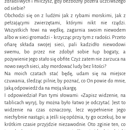
zdradliwych i milczysz, gdy bezbożny pożera uczciwszego
od siebie?
Obchodzi się on z ludźmi jak z rybami morskimi, jak z
pełzającymi zwierzętami, którymi nikt nie rządzi.
Wszystkich łowi na wędkę, zagarnia swoim niewodem
albo w sieci gromadzi - krzycząc przy tym z radości. Przeto
ofiarę składa swojej sieci, pali kadzidło niewodowi
swemu, bo przez nie zdobył sobie łup bogaty, a
pożywienie jego stało się obfite. Czyż zatem nie zarzuca na
nowo swych sieci, aby mordować ludy bez litości?
Na moich czatach stać będę, udam się na miejsce
czuwania, śledząc pilnie, by poznać, co On powie do mnie,
jaką odpowiedź da na moją skargę.
I odpowiedział Pan tymi słowami: «Zapisz widzenie, na
tablicach wyryj, by można było łatwo je odczytać. Jest to
widzenie na czas oznaczony, lecz wypełnienie jego
niechybnie nastąpi; a jeśli się opóźnia, ty go oczekuj, bo w
krótkim czasie przyjdzie niezawodnie. Oto zginie ten, co