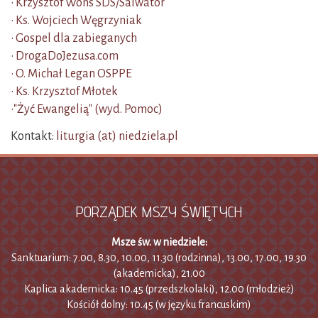
• Krzysztof Wons SDS/Salwator
• Ks. Wojciech Węgrzyniak
• Gospel dla zabieganych
• DrogaDoJezusa.com
• O. Michał Legan OSPPE
• Ks. Krzysztof Młotek
•"Żyć Ewangelią" (wyd. Pomoc)
Kontakt:
liturgia (at) niedziela.pl
PORZĄDEK MSZY ŚWIĘTYCH
Msze św. w niedziele:
Sanktuarium: 7.00, 8.30, 10.00, 11.30 (rodzinna), 13.00, 17.00, 19.30
(akademicka), 21.00
Kaplica akademicka: 10.45 (przedszkolaki), 12.00 (młodzież)
Kościół dolny: 10.45 (w języku francuskim)