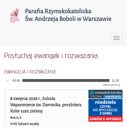
Parafia Rzymskokatolicka
Św. Andrzeja Boboli w Warszawie
Togg
navi
Posłuchaj ewangelii i rozważania
EWANGELIA I ROZWAŻANIE
00:00
11:26
modlitwawdrodze.pl
8 sierpnia 2026 r., Sobota
Wspomnienie św. Dominika, prezbitera
Kolor szat: zielony
Rok A, II
XVIII Tydzień zwykły