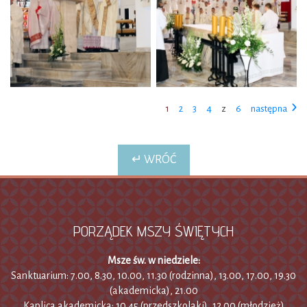
1
2
3
4
z
6
następna
↵ WRÓĆ
PORZĄDEK MSZY ŚWIĘTYCH
Msze św. w niedziele:
Sanktuarium: 7.00, 8.30, 10.00, 11.30 (rodzinna), 13.00, 17.00, 19.30
(akademicka), 21.00
Kaplica akademicka: 10.45 (przedszkolaki), 12.00 (młodzież)