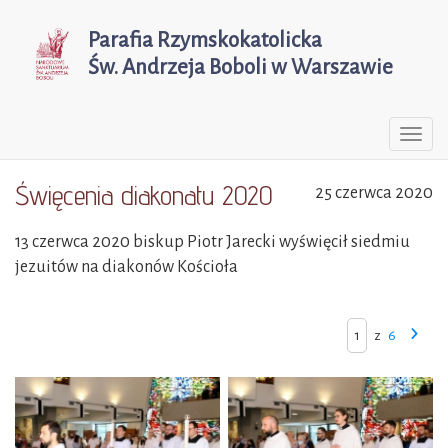
Parafia Rzymskokatolicka
Św. Andrzeja Boboli w Warszawie
Togg
navi
Święcenia diakonatu 2020
25 czerwca 2020
13 czerwca 2020 biskup Piotr Jarecki wyświęcił siedmiu
jezuitów na diakonów Kościoła
z
6